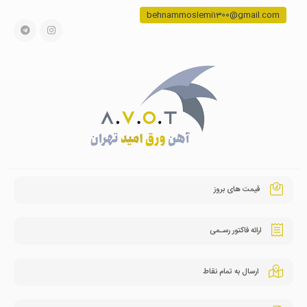
behnammoslemi1300@gmail.com
قیمت های بروز
ارائه فاکتور رسـمی
ارسال به تمام نقاط