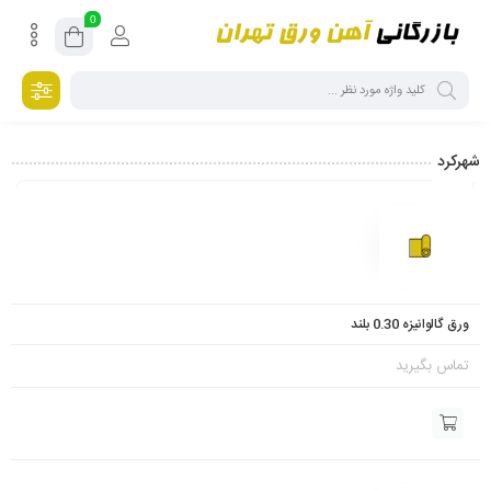
0
شهرکرد
عکس
کد
نام
واحـد
قیمت
عملیات
ورق گالوانیزه 0.30 بلند
تماس بگیرید