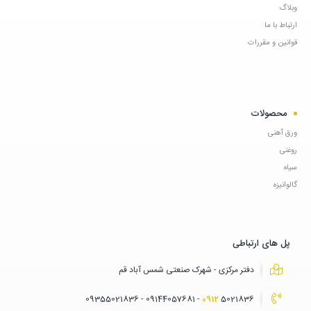
وبلاگ
ارتباط با ما
قوانین و مقررات
محصولات
ورق آهنی
روغنی
سیاه
گالوانیزه
پل های ارتباطی
دفتر مرکزی - شهرک صنعتی شمس آباد قم
0912
5021836 - 09144057681 - 09355021836