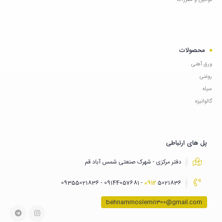
قوانین و مقررات
محصولات
ورق آهنی
روغنی
سیاه
گالوانیزه
پل های ارتباطی
دفتر مرکزی - شهرک صنعتی شمس آباد قم
0912
5021836 - 09144057681 - 09355021836
behnammoslemi1300@gmail.com